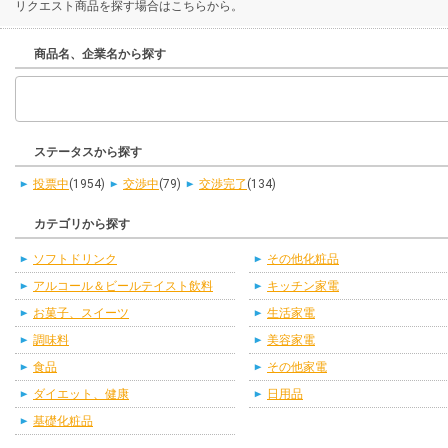
リクエスト商品を探す場合はこちらから。
商品名、企業名から探す
ステータスから探す
投票中
(1954)
交渉中
(79)
交渉完了
(134)
カテゴリから探す
ソフトドリンク
その他化粧品
アルコール＆ビールテイスト飲料
キッチン家電
お菓子、スイーツ
生活家電
調味料
美容家電
食品
その他家電
ダイエット、健康
日用品
基礎化粧品