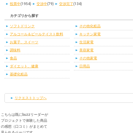
投票中
(1954)
交渉中
(79)
交渉完了
(134)
カテゴリから探す
ソフトドリンク
その他化粧品
アルコール＆ビールテイスト飲料
キッチン家電
お菓子、スイーツ
生活家電
調味料
美容家電
食品
その他家電
ダイエット、健康
日用品
基礎化粧品
リクエストトップへ
こちらは既にbuzzリーダーが
プロジェクトで体験した商品
の感想（口コミ）がまとめて
見られるページです。