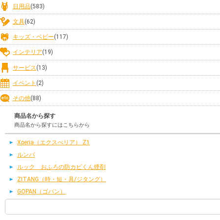
日用品
(583)
文具
(62)
キッズ・ベビー
(117)
インテリア
(19)
サービス
(13)
イベント
(2)
その他
(88)
商品名から探す
商品名から探すにはこちらから
Xperia（エクスぺリア） Z1
ルンバ
ルック おふろの防カビくん煙剤
ZITANG（時・短・具/ジタング）
GOPAN（ゴパン）