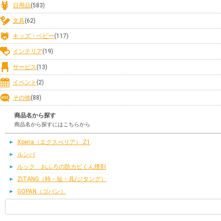
日用品
(583)
文具
(62)
キッズ・ベビー
(117)
インテリア
(19)
サービス
(13)
イベント
(2)
その他
(88)
商品名から探す
商品名から探すにはこちらから
Xperia（エクスぺリア） Z1
ルンバ
ルック おふろの防カビくん煙剤
ZITANG（時・短・具/ジタング）
GOPAN（ゴパン）