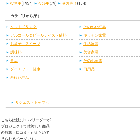
投票中
(1954)
交渉中
(79)
交渉完了
(134)
カテゴリから探す
ソフトドリンク
その他化粧品
アルコール＆ビールテイスト飲料
キッチン家電
お菓子、スイーツ
生活家電
調味料
美容家電
食品
その他家電
ダイエット、健康
日用品
基礎化粧品
リクエストトップへ
こちらは既にbuzzリーダーが
プロジェクトで体験した商品
の感想（口コミ）がまとめて
見られるページです。