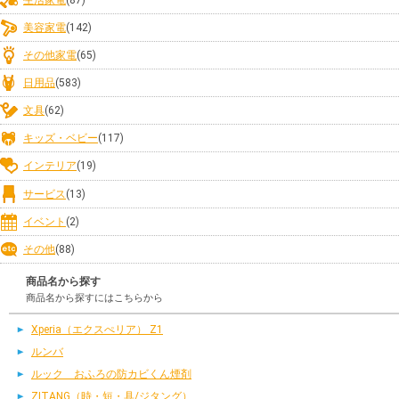
美容家電
(142)
その他家電
(65)
日用品
(583)
文具
(62)
キッズ・ベビー
(117)
インテリア
(19)
サービス
(13)
イベント
(2)
その他
(88)
商品名から探す
商品名から探すにはこちらから
Xperia（エクスぺリア） Z1
ルンバ
ルック おふろの防カビくん煙剤
ZITANG（時・短・具/ジタング）