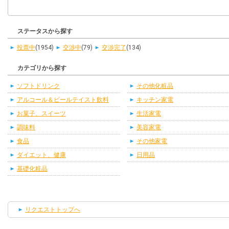
ステータスから探す
投票中
(1954)
交渉中
(79)
交渉完了
(134)
カテゴリから探す
ソフトドリンク
その他化粧品
アルコール＆ビールテイスト飲料
キッチン家電
お菓子、スイーツ
生活家電
調味料
美容家電
食品
その他家電
ダイエット、健康
日用品
基礎化粧品
リクエストトップへ