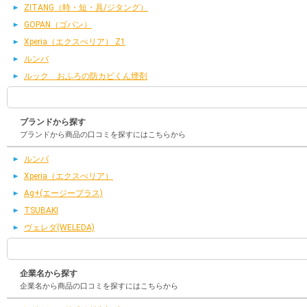
ZITANG（時・短・具/ジタング）
GOPAN（ゴパン）
Xperia（エクスぺリア） Z1
ルンバ
ルック おふろの防カビくん煙剤
ブランドから探す
ブランドから商品の口コミを探すにはこちらから
ルンバ
Xperia（エクスぺリア）
Ag+(エージープラス)
TSUBAKI
ヴェレダ(WELEDA)
企業名から探す
企業名から商品の口コミを探すにはこちらから