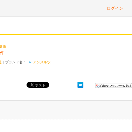
ログイン
健康
8件
社
｜ブランド名：
アンメルツ