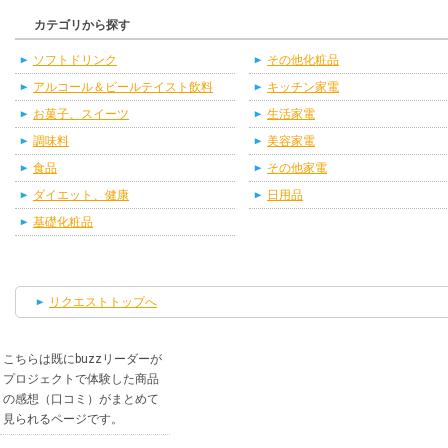
カテゴリから探す
ソフトドリンク
その他化粧品
アルコール＆ビールテイスト飲料
キッチン家電
お菓子、スイーツ
生活家電
調味料
美容家電
食品
その他家電
ダイエット、健康
日用品
基礎化粧品
リクエストトップへ
こちらは既にbuzzリーダーが
プロジェクトで体験した商品
の感想（口コミ）がまとめて
見られるページです。