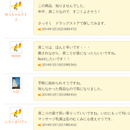
この商品、知りませんでした。
年中、肩こりなので すごくよさそう！
ゆうちゃん５１
２
さっそく ドラッグストアで探してみます。
2014年3月25日00時47分
肩こりは、ほんと辛いです・・・
癒されながら、肩こりが楽になったらいいですね。
ryosei
buzzしたいです！！
2014年3月18日09時34分
手軽に始められそうですね。
知らなかった商品なので気になりました。
らび
2014年3月13日09時45分
肩こりの薬で良い香りっていいですね。いかにもって匂い
マッサージ乳液は足のむくみにも使えそうです。
しろくまパフェ
2014年3月12日18時45分