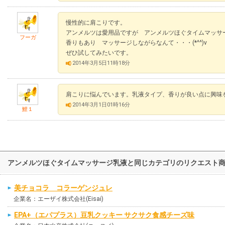
慢性的に肩こりです。
アンメルツは愛用品ですが アンメルツほぐタイムマッサ
フーガ
香りもあり マッサージしながらなんて・・・(*^^)v
ぜひ試してみたいです。
2014年3月5日11時18分
肩こりに悩んでいます。乳液タイプ、香りが良い点に興味
2014年3月1日01時16分
鯉１
アンメルツほぐタイムマッサージ乳液と同じカテゴリのリクエスト
美チョコラ コラーゲンジュレ
企業名：エーザイ株式会社(Eisai)
EPA+（エパプラス）豆乳クッキー サクサク食感チーズ味