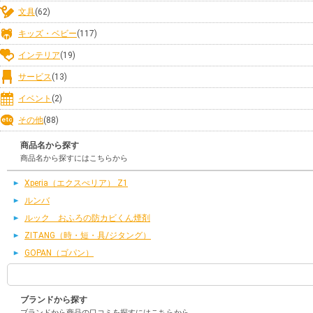
文具
(62)
キッズ・ベビー
(117)
インテリア
(19)
サービス
(13)
イベント
(2)
その他
(88)
商品名から探す
商品名から探すにはこちらから
Xperia（エクスぺリア） Z1
ルンバ
ルック おふろの防カビくん煙剤
ZITANG（時・短・具/ジタング）
GOPAN（ゴパン）
ブランドから探す
ブランドから商品の口コミを探すにはこちらから