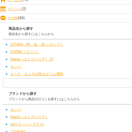
イベント
(2)
その他
(88)
商品名から探す
商品名から探すにはこちらから
ZITANG（時・短・具/ジタング）
GOPAN（ゴパン）
Xperia（エクスぺリア） Z1
ルンバ
ルック おふろの防カビくん煙剤
ブランドから探す
ブランドから商品の口コミを探すにはこちらから
ルンバ
Xperia（エクスぺリア）
Ag+(エージープラス)
TSUBAKI