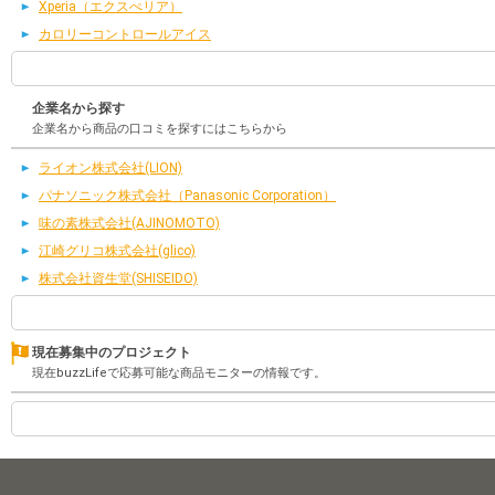
Xperia（エクスぺリア）
カロリーコントロールアイス
企業名から探す
企業名から商品の口コミを探すにはこちらから
ライオン株式会社(LION)
パナソニック株式会社（Panasonic Corporation）
味の素株式会社(AJINOMOTO)
江崎グリコ株式会社(glico)
株式会社資生堂(SHISEIDO)
現在募集中のプロジェクト
現在buzzLifeで応募可能な商品モニターの情報です。