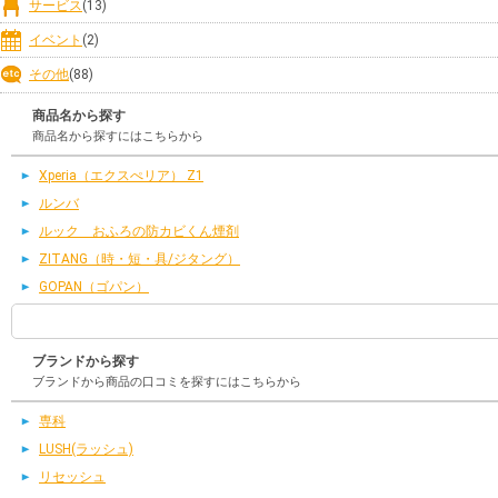
サービス
(13)
イベント
(2)
その他
(88)
商品名から探す
商品名から探すにはこちらから
Xperia（エクスぺリア） Z1
ルンバ
ルック おふろの防カビくん煙剤
ZITANG（時・短・具/ジタング）
GOPAN（ゴパン）
ブランドから探す
ブランドから商品の口コミを探すにはこちらから
専科
LUSH(ラッシュ)
リセッシュ