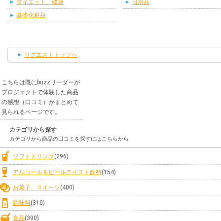
ダイエット、健康
日用品
基礎化粧品
リクエストトップへ
こちらは既にbuzzリーダーが
プロジェクトで体験した商品
の感想（口コミ）がまとめて
見られるページです。
カテゴリから探す
カテゴリから商品の口コミを探すにはこちらから
ソフトドリンク
(296)
アルコール＆ビールテイスト飲料
(154)
お菓子、スイーツ
(400)
調味料
(310)
食品
(390)