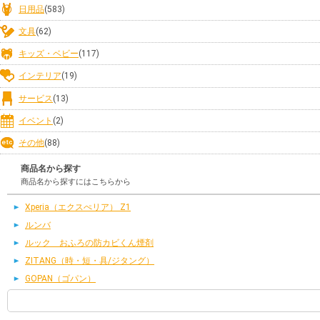
日用品
(583)
文具
(62)
キッズ・ベビー
(117)
インテリア
(19)
サービス
(13)
イベント
(2)
その他
(88)
商品名から探す
商品名から探すにはこちらから
Xperia（エクスぺリア） Z1
ルンバ
ルック おふろの防カビくん煙剤
ZITANG（時・短・具/ジタング）
GOPAN（ゴパン）