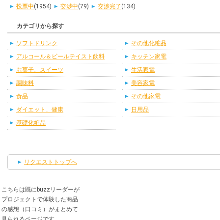
投票中
(1954)
交渉中
(79)
交渉完了
(134)
カテゴリから探す
ソフトドリンク
その他化粧品
アルコール＆ビールテイスト飲料
キッチン家電
お菓子、スイーツ
生活家電
調味料
美容家電
食品
その他家電
ダイエット、健康
日用品
基礎化粧品
リクエストトップへ
こちらは既にbuzzリーダーが
プロジェクトで体験した商品
の感想（口コミ）がまとめて
見られるページです。