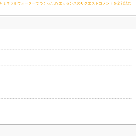
科 ミネラルウォーターでつくったUVエッセンスのリクエストコメントを全部読む