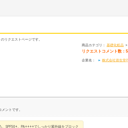
ス」のリクエストページです。
商品カテゴリ：
基礎化粧品
リクエストコメント数：
企業名：
株式会社資生堂(SH
コメントです。
PF50+、PA++++でしっかり紫外線をブロック