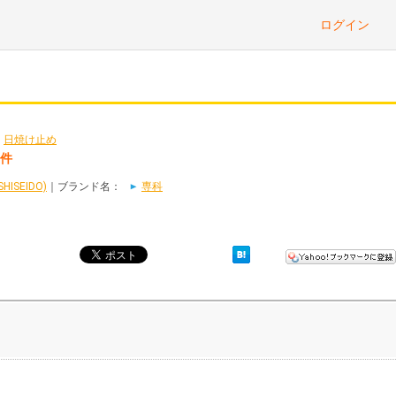
ログイン
>
日焼け止め
5件
ISEIDO)
｜ブランド名：
専科