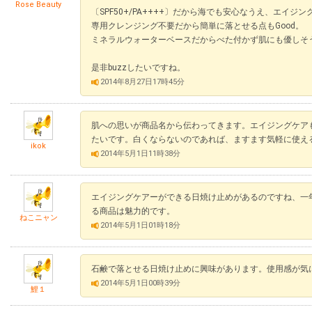
Rose Beauty
〔SPF50+/PA++++〕だから海でも安心なうえ、エイ
専用クレンジング不要だから簡単に落とせる点もGood。
ミネラルウォーターベースだからべた付かず肌にも優しそ
是非buzzしたいですね。
2014年8月27日17時45分
肌への思いが商品名から伝わってきます。エイジングケア
たいです。白くならないのであれば、ますます気軽に使え
ikok
2014年5月1日11時38分
エイジングケアーができる日焼け止めがあるのですね、一
る商品は魅力的です。
ねこニャン
2014年5月1日01時18分
石鹸で落とせる日焼け止めに興味があります。使用感が気
2014年5月1日00時39分
鯉１