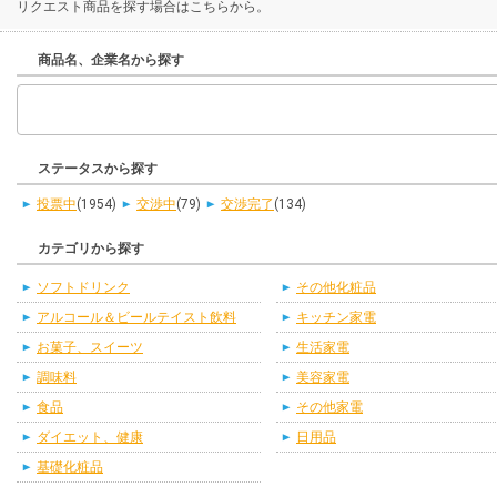
リクエスト商品を探す場合はこちらから。
商品名、企業名から探す
ステータスから探す
投票中
(1954)
交渉中
(79)
交渉完了
(134)
カテゴリから探す
ソフトドリンク
その他化粧品
アルコール＆ビールテイスト飲料
キッチン家電
お菓子、スイーツ
生活家電
調味料
美容家電
食品
その他家電
ダイエット、健康
日用品
基礎化粧品