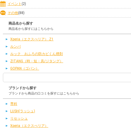
イベント
(2)
その他
(88)
商品名から探す
商品名から探すにはこちらから
Xperia（エクスぺリア） Z1
ルンバ
ルック おふろの防カビくん煙剤
ZITANG（時・短・具/ジタング）
GOPAN（ゴパン）
ブランドから探す
ブランドから商品の口コミを探すにはこちらから
専科
LUSH(ラッシュ)
リセッシュ
Xperia（エクスぺリア）