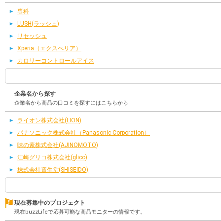
専科
LUSH(ラッシュ)
リセッシュ
Xperia（エクスぺリア）
カロリーコントロールアイス
企業名から探す
企業名から商品の口コミを探すにはこちらから
ライオン株式会社(LION)
パナソニック株式会社（Panasonic Corporation）
味の素株式会社(AJINOMOTO)
江崎グリコ株式会社(glico)
株式会社資生堂(SHISEIDO)
現在募集中のプロジェクト
現在buzzLifeで応募可能な商品モニターの情報です。