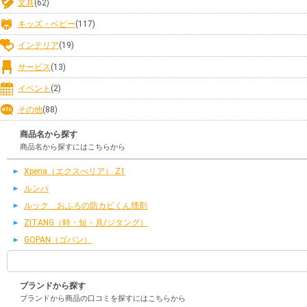
文具
(62)
キッズ・ベビー
(117)
インテリア
(19)
サービス
(13)
イベント
(2)
その他
(88)
商品名から探す
商品名から探すにはこちらから
Xperia（エクスぺリア） Z1
ルンバ
ルック おふろの防カビくん煙剤
ZITANG（時・短・具/ジタング）
GOPAN（ゴパン）
ブランドから探す
ブランドから商品の口コミを探すにはこちらから