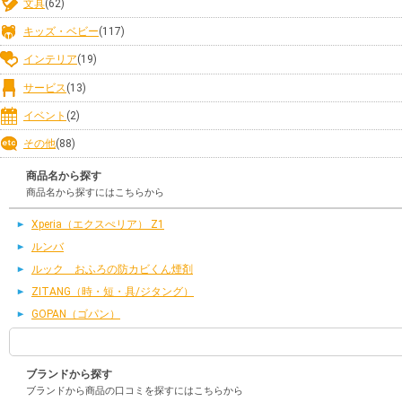
文具
(62)
キッズ・ベビー
(117)
インテリア
(19)
サービス
(13)
イベント
(2)
その他
(88)
商品名から探す
商品名から探すにはこちらから
Xperia（エクスぺリア） Z1
ルンバ
ルック おふろの防カビくん煙剤
ZITANG（時・短・具/ジタング）
GOPAN（ゴパン）
ブランドから探す
ブランドから商品の口コミを探すにはこちらから