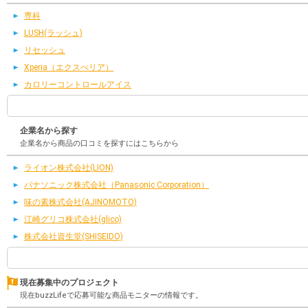
専科
LUSH(ラッシュ)
リセッシュ
Xperia（エクスぺリア）
カロリーコントロールアイス
企業名から探す
企業名から商品の口コミを探すにはこちらから
ライオン株式会社(LION)
パナソニック株式会社（Panasonic Corporation）
味の素株式会社(AJINOMOTO)
江崎グリコ株式会社(glico)
株式会社資生堂(SHISEIDO)
現在募集中のプロジェクト
現在buzzLifeで応募可能な商品モニターの情報です。