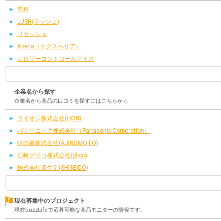
専科
LUSH(ラッシュ)
リセッシュ
Xperia（エクスぺリア）
カロリーコントロールアイス
企業名から探す
企業名から商品の口コミを探すにはこちらから
ライオン株式会社(LION)
パナソニック株式会社（Panasonic Corporation）
味の素株式会社(AJINOMOTO)
江崎グリコ株式会社(glico)
株式会社資生堂(SHISEIDO)
現在募集中のプロジェクト
現在buzzLifeで応募可能な商品モニターの情報です。