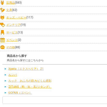
日用品
(583)
文具
(62)
キッズ・ベビー
(117)
インテリア
(19)
サービス
(13)
イベント
(2)
その他
(88)
商品名から探す
商品名から探すにはこちらから
Xperia（エクスぺリア） Z1
ルンバ
ルック おふろの防カビくん煙剤
ZITANG（時・短・具/ジタング）
GOPAN（ゴパン）