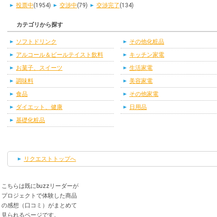
投票中
(1954)
交渉中
(79)
交渉完了
(134)
カテゴリから探す
ソフトドリンク
その他化粧品
アルコール＆ビールテイスト飲料
キッチン家電
お菓子、スイーツ
生活家電
調味料
美容家電
食品
その他家電
ダイエット、健康
日用品
基礎化粧品
リクエストトップへ
こちらは既にbuzzリーダーが
プロジェクトで体験した商品
の感想（口コミ）がまとめて
見られるページです。