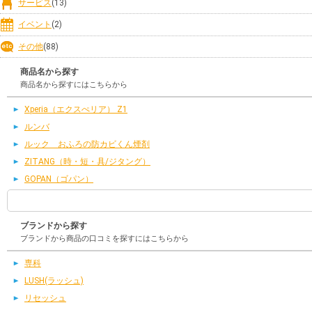
サービス
(13)
イベント
(2)
その他
(88)
商品名から探す
商品名から探すにはこちらから
Xperia（エクスぺリア） Z1
ルンバ
ルック おふろの防カビくん煙剤
ZITANG（時・短・具/ジタング）
GOPAN（ゴパン）
ブランドから探す
ブランドから商品の口コミを探すにはこちらから
専科
LUSH(ラッシュ)
リセッシュ