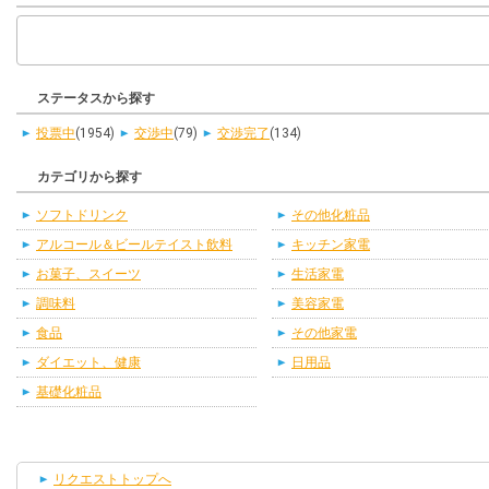
ステータスから探す
投票中
(1954)
交渉中
(79)
交渉完了
(134)
カテゴリから探す
ソフトドリンク
その他化粧品
アルコール＆ビールテイスト飲料
キッチン家電
お菓子、スイーツ
生活家電
調味料
美容家電
食品
その他家電
ダイエット、健康
日用品
基礎化粧品
リクエストトップへ