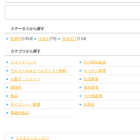
ステータスから探す
投票中
(1954)
交渉中
(79)
交渉完了
(134)
カテゴリから探す
ソフトドリンク
その他化粧品
アルコール＆ビールテイスト飲料
キッチン家電
お菓子、スイーツ
生活家電
調味料
美容家電
食品
その他家電
ダイエット、健康
日用品
基礎化粧品
リクエストトップへ