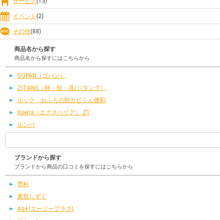
サービス
(13)
イベント
(2)
その他
(88)
商品名から探す
商品名から探すにはこちらから
GOPAN（ゴパン）
ZITANG（時・短・具/ジタング）
ルック おふろの防カビくん煙剤
Xperia（エクスぺリア） Z1
ルンバ
ブランドから探す
ブランドから商品の口コミを探すにはこちらから
専科
素肌しずく
Ag+(エージープラス)