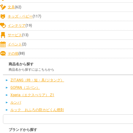
文具
(62)
キッズ・ベビー
(117)
インテリア
(19)
サービス
(13)
イベント
(2)
その他
(88)
商品名から探す
商品名から探すにはこちらから
ZITANG（時・短・具/ジタング）
GOPAN（ゴパン）
Xperia（エクスぺリア） Z1
ルンバ
ルック おふろの防カビくん煙剤
ブランドから探す