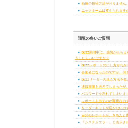
画像の投稿方法が分りません
ニックネームは変えられます
閲覧の多いご質問
buzz期間中に、感想がもら
うしたらいいですか？
buzzレポートの出し方がわ
参加者になったのですが、何
buzzリーダーの退会方法を
連絡期限を過ぎてしまったが
パスワードを忘れてしまいま
レポートを出すのが面倒なの
リーダーキットが届かないの
自分のレポートが、きちんと
「システムエラー」と表示され