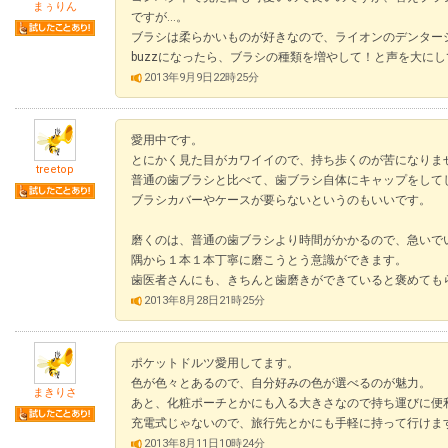
まぅりん
ですが…。
ブラシは柔らかいものが好きなので、ライオンのデンター
buzzになったら、ブラシの種類を増やして！と声を大に
2013年9月9日22時25分
愛用中です。
とにかく見た目がカワイイので、持ち歩くのが苦になりま
treetop
普通の歯ブラシと比べて、歯ブラシ自体にキャップをして
ブラシカバーやケースが要らないというのもいいです。
磨くのは、普通の歯ブラシより時間がかかるので、急いで
隅から１本１本丁寧に磨こうとう意識ができます。
歯医者さんにも、きちんと歯磨きができていると褒めても
2013年8月28日21時25分
ポケットドルツ愛用してます。
色が色々とあるので、自分好みの色が選べるのが魅力。
まきりさ
あと、化粧ポーチとかにも入る大きさなので持ち運びに便
充電式じゃないので、旅行先とかにも手軽に持って行けま
2013年8月11日10時24分