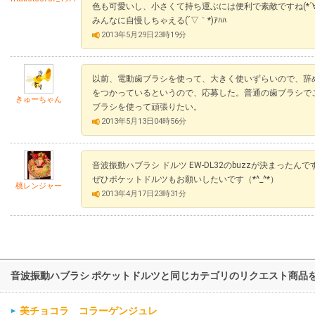
色も可愛いし、小さくて持ち運ぶには便利で素敵ですね(*´∀
みんなに自慢しちゃえる(´▽｀*)ｱﾊﾊ
2013年5月29日23時19分
以前、電動歯ブラシを使って、大きく使いずらいので、辞
をつかっているというので、応募した。普通の歯ブラシで
きゅーちゃん
ブラシを使って頑張りたい。
2013年5月13日04時56分
音波振動ハブラシ ドルツ EW-DL32のbuzzが決まったん
ぜひポケットドルツもお願いしたいです（*^_^*）
桃レンジャー
2013年4月17日23時31分
音波振動ハブラシ ポケットドルツと同じカテゴリのリクエスト商品
美チョコラ コラーゲンジュレ