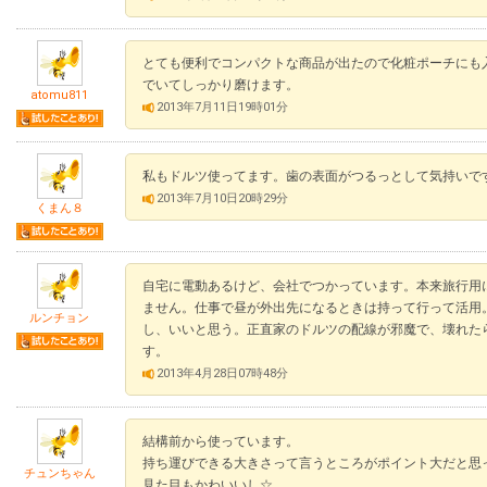
とても便利でコンパクトな商品が出たので化粧ポーチにも
でいてしっかり磨けます。
atomu811
2013年7月11日19時01分
私もドルツ使ってます。歯の表面がつるっとして気持いで
2013年7月10日20時29分
くまん８
自宅に電動あるけど、会社でつかっています。本来旅行用
ません。仕事で昼が外出先になるときは持って行って活用
ルンチョン
し、いいと思う。正直家のドルツの配線が邪魔で、壊れた
す。
2013年4月28日07時48分
結構前から使っています。
持ち運びできる大きさって言うところがポイント大だと思
チュンちゃん
見た目もかわいいし☆