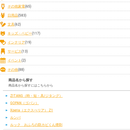
その他家電
(65)
日用品
(583)
文具
(62)
キッズ・ベビー
(117)
インテリア
(19)
サービス
(13)
イベント
(2)
その他
(88)
商品名から探す
商品名から探すにはこちらから
ZITANG（時・短・具/ジタング）
GOPAN（ゴパン）
Xperia（エクスぺリア） Z1
ルンバ
ルック おふろの防カビくん煙剤