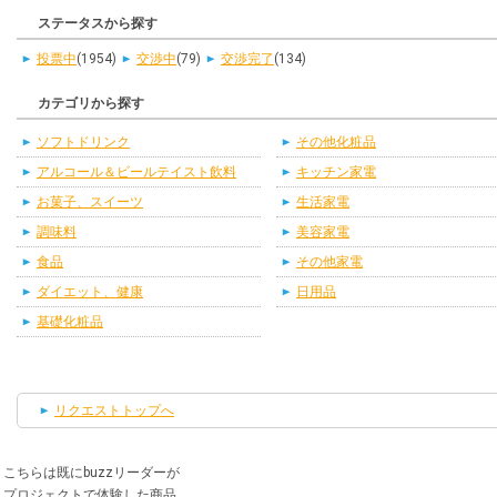
ステータスから探す
投票中
(1954)
交渉中
(79)
交渉完了
(134)
カテゴリから探す
ソフトドリンク
その他化粧品
アルコール＆ビールテイスト飲料
キッチン家電
お菓子、スイーツ
生活家電
調味料
美容家電
食品
その他家電
ダイエット、健康
日用品
基礎化粧品
リクエストトップへ
こちらは既にbuzzリーダーが
プロジェクトで体験した商品