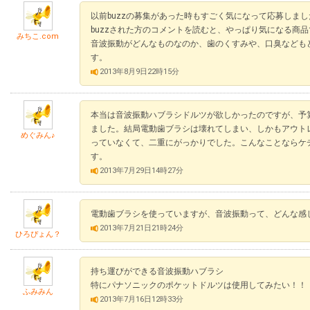
以前buzzの募集があった時もすごく気になって応募しま
buzzされた方のコメントを読むと、やっぱり気になる商
みちこ.com
音波振動がどんなものなのか、歯のくすみや、口臭なども
す。
2013年8月9日22時15分
本当は音波振動ハブラシドルツが欲しかったのですが、予
ました。結局電動歯ブラシは壊れてしまい、しかもアウト
めぐみん♪
っていなくて、二重にがっかりでした。こんなことならケ
す。
2013年7月29日14時27分
電動歯ブラシを使っていますが、音波振動って、どんな感
2013年7月21日21時24分
ひろぴょん？
持ち運びができる音波振動ハブラシ
特にパナソニックのポケットドルツは使用してみたい！！
ふみみん
2013年7月16日12時33分