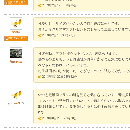
2013年2月17日08時35分
可愛いし サイズが小さいので持ち運びに便利です。
息子からクリスマスプレゼントにもらって重宝しています
moto
2013年2月1日09時22分
音波振動ハブラシ ポケットドルツ、興味あります。
他のものよりちょっとお値段がお高い所がまた気になりま
fukusya
みなさん使われているんですね。
お手軽価格のしか使ったことがないので、試してみたいで
2013年8月22日08時52分
いつも電動歯ブラシの所を見ると気になっている「音波振
コンパクトで見た目もかわいいので買おうかいつも悩みま
yuma2112
出掛け先などでも、食事をしたあとは必ず歯磨きをしてい
(^^)
2013年8月20日23時38分