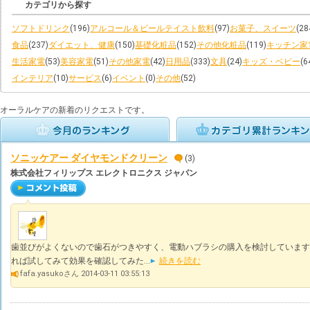
カテゴリから探す
ソフトドリンク
(196)
アルコール＆ビールテイスト飲料
(97)
お菓子、スイーツ
(28
食品
(237)
ダイエット、健康
(150)
基礎化粧品
(152)
その他化粧品
(119)
キッチン家
生活家電
(53)
美容家電
(51)
その他家電
(42)
日用品
(333)
文具
(24)
キッズ・ベビー
(6
インテリア
(10)
サービス
(6)
イベント
(0)
その他
(52)
オーラルケアの新着のリクエストです。
ソニッケアー ダイヤモンドクリーン
(3)
株式会社フィリップス エレクトロニクス ジャパン
歯並びがよくないので歯石がつきやすく、電動ハブラシの購入を検討しています
れば試してみて効果を確認してみた...
続きを読む
fafa.yasukoさん 2014-03-11 03:55:13