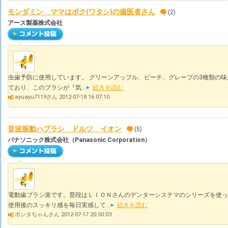
モンダミン ママはボク(ワタシ)の歯医者さん
(2)
アース製薬株式会社
虫歯予防に使用しています。 グリーンアップル、ピーチ、グレープの3種類の味
ており、このブラシが『気...
続きを読む
ayuayu7119さん 2012-07-18 16:07:10
音波振動ハブラシ ドルツ イオン
(5)
パナソニック株式会社（Panasonic Corporation）
電動歯ブラシ派です。普段はＬＩＯＮさんのデンターシステマのシリーズを使っ
使用後のスッキリ感を毎日実感して...
続きを読む
ポンタちゃんさん 2012-07-17 20:50:03