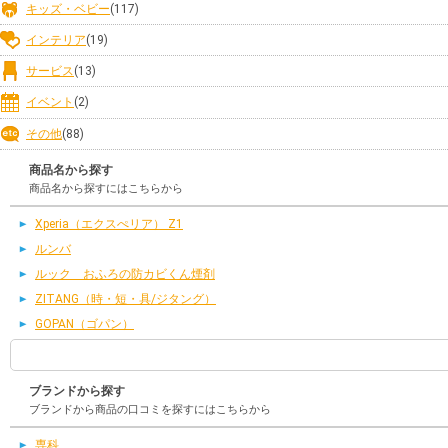
キッズ・ベビー
(117)
インテリア
(19)
サービス
(13)
イベント
(2)
その他
(88)
商品名から探す
商品名から探すにはこちらから
Xperia（エクスぺリア） Z1
ルンバ
ルック おふろの防カビくん煙剤
ZITANG（時・短・具/ジタング）
GOPAN（ゴパン）
ブランドから探す
ブランドから商品の口コミを探すにはこちらから
専科