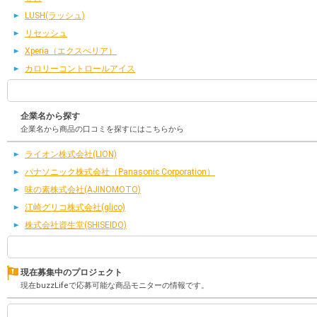
LUSH(ラッシュ)
リセッシュ
Xperia（エクスぺリア）
カロリーコントロールアイス
企業名から探す
企業名から商品の口コミを探すにはこちらから
ライオン株式会社(LION)
パナソニック株式会社（Panasonic Corporation）
味の素株式会社(AJINOMOTO)
江崎グリコ株式会社(glico)
株式会社資生堂(SHISEIDO)
現在募集中のプロジェクト
現在buzzLifeで応募可能な商品モニターの情報です。