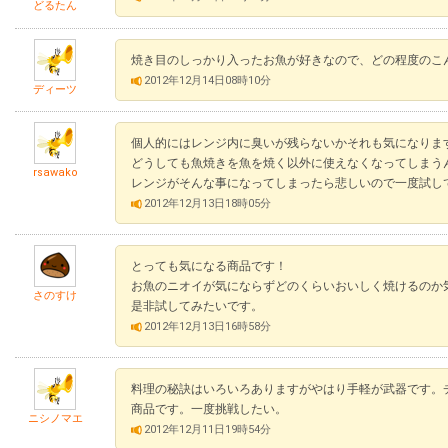
どるたん
焼き目のしっかり入ったお魚が好きなので、どの程度のこ
2012年12月14日08時10分
ディーツ
個人的にはレンジ内に臭いが残らないかそれも気になりま
どうしても魚焼きを魚を焼く以外に使えなくなってしまう
rsawako
レンジがそんな事になってしまったら悲しいので一度試し
2012年12月13日18時05分
とっても気になる商品です！
お魚のニオイが気にならずどのくらいおいしく焼けるのか
さのすけ
是非試してみたいです。
2012年12月13日16時58分
料理の秘訣はいろいろありますがやはり手軽が武器です。
商品です。一度挑戦したい。
ニシノマエ
2012年12月11日19時54分