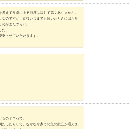
を考えて食卓に上る頻度は決して高くありません。
りなのですが、食後いつまでも焼いたときに出た臭
うのがまたつらい。
した。
便乗させていただきます。
けるの？？って。
倒だったりして、なかなか家での魚の献立が増えま