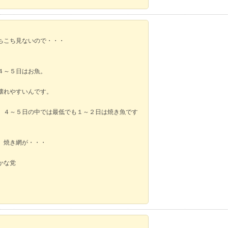
ちこち見ないので・・・
４～５日はお魚。
壊れやすいんです。
、４～５日の中では最低でも１～２日は焼き魚です
、焼き網が・・・
かな党