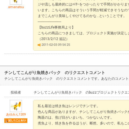
ジや流しも最終的にはﾊｲﾀｰをつかったりで手間がかかり
amanatsu
います。こちらの商品はそういう手間が軽減できそうなの
までこんがり美味しくやけてるのかな…ということです。
---------------------------
【buzzLife事務局より】
こちらの商品につきましては、プロジェクト実施が決定し
（2013/2/12 追記）
2011-02-03 09:54:25
チンしてこんがり魚焼きパック のリクエストコメント
チンしてこんがり魚焼きパック のリクエストコメントです。あなたのコメント
投稿者
チンしてこんがり魚焼きパック のbuzzプロジェクトリクエ
私も最近は焼き魚はレンジでチンです。
色んな商品がありますが、チンしてこんがり魚焼きパック
あゆみん1209
陶器のは、焦げ目がいまいち、つかないんです。
煮魚より、焼き魚を作るほうが、断然、多いので、私もこ