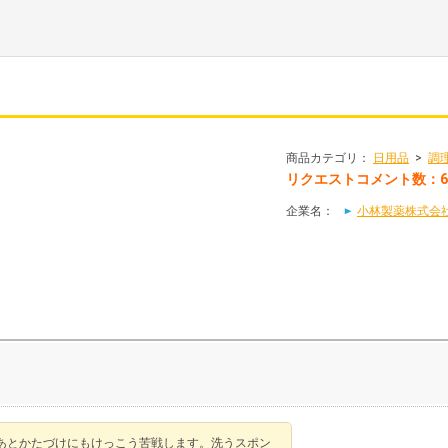
。
商品カテゴリ：
日用品
>
調
リクエストコメント数：6
企業名：
小林製薬株式会
あとかたづけにもけっこう苦戦します。洗うスポン