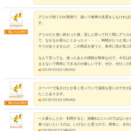
グリルで焼くのが面倒で、急いで食事の支度をしなければ
す。
sorapen
グリルだと使い終わった後、流しに持って行く間にグリル
て、なかなか落ちにくかったり・・・。時間がたつと洗い
キリがありませんが、この商品を使うと、食卓に魚が並ぶ
なんて言っても、使ったあとの掃除が簡単なので、今日は
まえないで簡単にできるのが嬉しいです。ぜひ、ぜひこの
2012年9月6日12時05分
スーパーで塩さけとか良く売っていて値段も安いのですが
たことあります。
yoko5027
2012年9月5日12時48分
一人暮らしとか、利用すると、魚離れにいいのではないか
食べないというのは、いけないと思うので。簡単に、きれ
tomo33
2012年9月1日18時47分