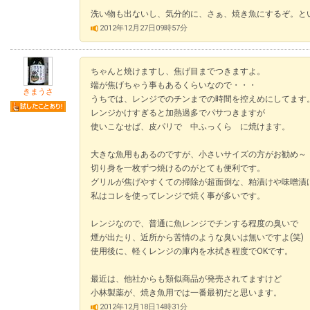
洗い物も出ないし、気分的に、さぁ、焼き魚にするぞ。と
2012年12月27日09時57分
ちゃんと焼けますし、焦げ目までつきますよ。
端が焦げちゃう事もあるくらいなので・・・
きまうさ
うちでは、レンジでのチンまでの時間を控えめにしてます
レンジかけすぎると加熱過多でパサつきますが
使いこなせば、皮パリで 中ふっくら に焼けます。
大きな魚用もあるのですが、小さいサイズの方がお勧め～
切り身を一枚ずつ焼けるのがとても便利です。
グリルが焦げやすくての掃除が超面倒な、粕漬けや味噌漬
私はコレを使ってレンジで焼く事が多いです。
レンジなので、普通に魚レンジでチンする程度の臭いで
煙が出たり、近所から苦情のような臭いは無いですよ(笑)
使用後に、軽くレンジの庫内を水拭き程度でOKです。
最近は、他社からも類似商品が発売されてますけど
小林製薬が、焼き魚用では一番最初だと思います。
2012年12月18日14時31分