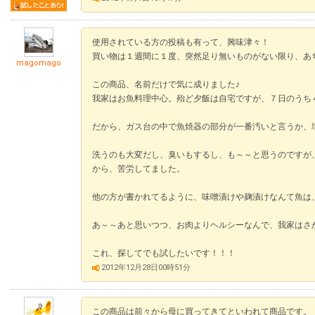
使用されている方の投稿も有って、興味津々！
買い物は１週間に１度、突然足り無いものがない限り、あ
magomago
この商品、名前だけで気に成りました♪
我家はお魚料理中心。殆ど夕飯は自宅ですが、７日のうち
だから、ガス台の中で魚焼器の部分が一番汚いと言うか、
洗うのも大変だし、臭いもするし、も～～と思うのですが
から、苦労してました。
他の方が書かれてるように、味噌漬けや麹漬けなんて魚は
あ～～あと思いつつ、お肉よりヘルシーなんで、我家はさ
これ、探してでも試したいです！！！
2012年12月28日00時51分
この商品は前々から母に買ってきてといわれて商品です。