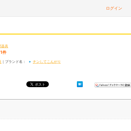
ログイン
理器具
1件
社
｜ブランド名：
チンしてこんがり