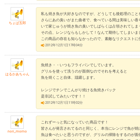
私も焼き魚が大好きなのですが、どうしても後処理のこと
さらにあの臭いがまた曲者で、食べている間は美味しい香
ちょぱ五郎
いで家じゅうが焼き魚の臭いでしばらくは占領されてしま
その点、レンジならもしかして！なんて期待してしまいま
この商品の存在も知らなかったので、素敵なリクエストに
2012年12月1日17時04分
魚焼き・・いつもフライパンでしています。
グリルを使って洗うのが面倒なのでそれを考えると
はるかあちゃん
魚を焼くこと自体、躊躇します。
レンジでチンでこんがり焼ける魚焼きパック
是非試してみたいです！！
2012年12月1日11時02分
これずーっと気になっていた商品です！
皆さんが発言されてるのと同じく、本当にレンジで魚が焼
nori_momo
魚は食べたいと思うのですが、グリルの掃除をするのが面