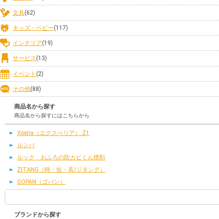
文具
(62)
キッズ・ベビー
(117)
インテリア
(19)
サービス
(13)
イベント
(2)
その他
(88)
商品名から探す
商品名から探すにはこちらから
Xperia（エクスぺリア） Z1
ルンバ
ルック おふろの防カビくん煙剤
ZITANG（時・短・具/ジタング）
GOPAN（ゴパン）
ブランドから探す