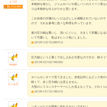
ようぴ
本格的な味だし ジャムやパンや蒸しパンのスイーツ系も
りは本格的な仕上がりかと思います。
これ自体の付属のレシピは少ししか掲載されていないので
ので それを参考に色々な料理を作っています。
家の圧力鍋は重いし 洗いにくいし 大きくて邪魔になる
いて可愛いし 私はオレンジ色にしました。
2012年12月7日20時31分
圧力鍋というと重くて出し入れが大変なのですが、軽そう
2013年5月10日15時28分
ryuppi
ホームセンターで見てきました。赤色以外にもピンク色や
軽くて、全く圧力鍋には見えません。
たべもの
大型のシリコンスチーマーにしか見えなくても、どれくら
2013年1月17日15時27分
シチューなどが簡単に作れるみたいですね！