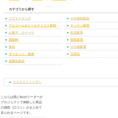
カテゴリから探す
ソフトドリンク
その他化粧品
アルコール＆ビールテイスト飲料
キッチン家電
お菓子、スイーツ
生活家電
調味料
美容家電
食品
その他家電
ダイエット、健康
日用品
基礎化粧品
リクエストトップへ
こちらは既にbuzzリーダーが
プロジェクトで体験した商品
の感想（口コミ）がまとめて
見られるページです。