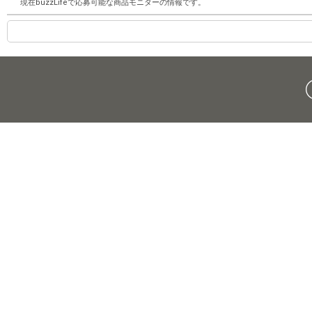
現在buzzLifeで応募可能な商品モニターの情報です。