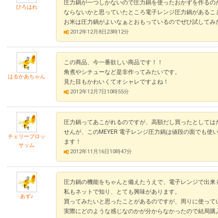
圧力鍋が一つしかないので圧力鍋を使ったおかずを作るの
ひろはれ
ならないかと思っていたところ電子レンジ圧力鍋があるこ
お米は圧力鍋がよいなぁとおもっているのでぜひ試してみ
2012年12月8日23時12分
この商品、今一番欲しい商品です！！
角煮やシチューなど是非作ってみたいです。
はるかあちゃん
見た目もかわいくてオシャレですよね！
2012年12月7日10時55分
圧力鍋ってあこがれるのですが、高額だし買ったとしては
せんが、このMEYER 電子レンジ圧力鍋は値段の面でも
チェリーブロッ
ます！
サッム
2012年11月16日10時47分
圧力鍋の機能をちゃんと備えたうえで、電子レンジで出来
私もネットで知り、とても興味があります。
あず♪
買ってみたいと思ったことがあるのですが、周りに使って
実際にどのような感じなのかが分からなかったので結局購