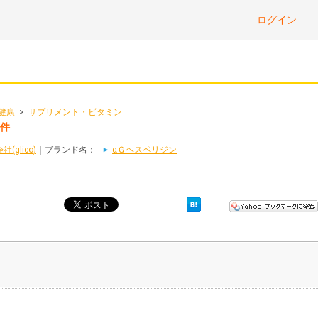
ログイン
健康
>
サプリメント・ビタミン
2件
glico)
｜ブランド名：
αＧヘスペリジン