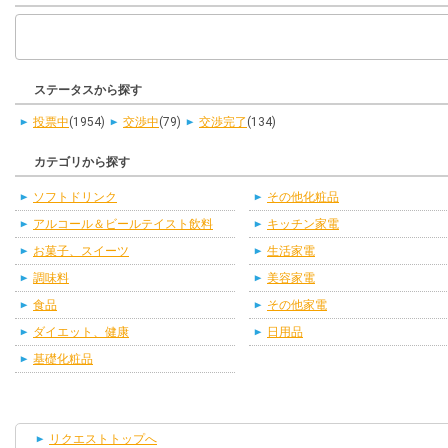
ステータスから探す
投票中
(1954)
交渉中
(79)
交渉完了
(134)
カテゴリから探す
ソフトドリンク
その他化粧品
アルコール＆ビールテイスト飲料
キッチン家電
お菓子、スイーツ
生活家電
調味料
美容家電
食品
その他家電
ダイエット、健康
日用品
基礎化粧品
リクエストトップへ