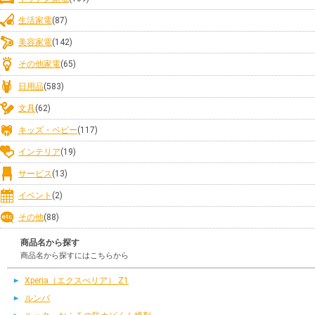
生活家電
(87)
美容家電
(142)
その他家電
(65)
日用品
(583)
文具
(62)
キッズ・ベビー
(117)
インテリア
(19)
サービス
(13)
イベント
(2)
その他
(88)
商品名から探す
商品名から探すにはこちらから
Xperia（エクスぺリア） Z1
ルンバ