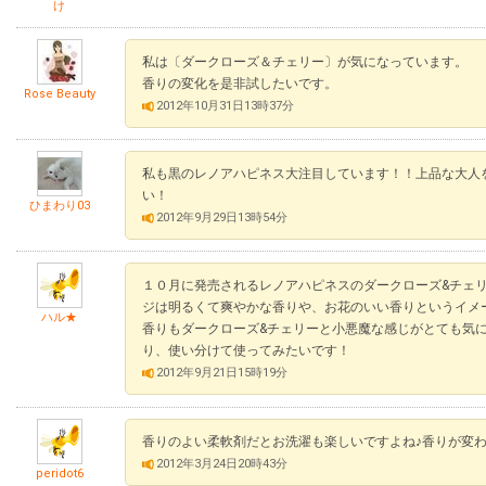
け
私は〔ダークローズ＆チェリー〕が気になっています。
香りの変化を是非試したいです。
Rose Beauty
2012年10月31日13時37分
私も黒のレノアハピネス大注目しています！！上品な大人を
い！
ひまわり03
2012年9月29日13時54分
１０月に発売されるレノアハピネスのダークローズ&チェ
ジは明るくて爽やかな香りや、お花のいい香りというイメ
ハル★
香りもダークローズ&チェリーと小悪魔な感じがとても気
り、使い分けて使ってみたいです！
2012年9月21日15時19分
香りのよい柔軟剤だとお洗濯も楽しいですよね♪香りが変
2012年3月24日20時43分
peridot6