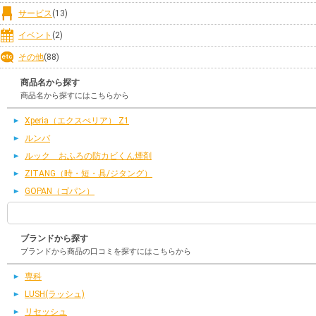
サービス
(13)
イベント
(2)
その他
(88)
商品名から探す
商品名から探すにはこちらから
Xperia（エクスぺリア） Z1
ルンバ
ルック おふろの防カビくん煙剤
ZITANG（時・短・具/ジタング）
GOPAN（ゴパン）
ブランドから探す
ブランドから商品の口コミを探すにはこちらから
専科
LUSH(ラッシュ)
リセッシュ