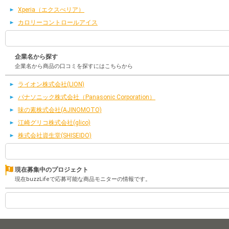
Xperia（エクスぺリア）
カロリーコントロールアイス
企業名から探す
企業名から商品の口コミを探すにはこちらから
ライオン株式会社(LION)
パナソニック株式会社（Panasonic Corporation）
味の素株式会社(AJINOMOTO)
江崎グリコ株式会社(glico)
株式会社資生堂(SHISEIDO)
現在募集中のプロジェクト
現在buzzLifeで応募可能な商品モニターの情報です。