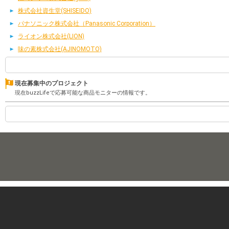
株式会社資生堂(SHISEIDO)
パナソニック株式会社（Panasonic Corporation）
ライオン株式会社(LION)
味の素株式会社(AJINOMOTO)
現在募集中のプロジェクト
現在buzzLifeで応募可能な商品モニターの情報です。