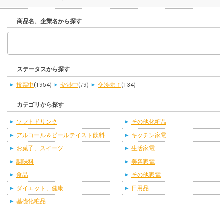
商品名、企業名から探す
ステータスから探す
投票中
(1954)
交渉中
(79)
交渉完了
(134)
カテゴリから探す
ソフトドリンク
その他化粧品
アルコール＆ビールテイスト飲料
キッチン家電
お菓子、スイーツ
生活家電
調味料
美容家電
食品
その他家電
ダイエット、健康
日用品
基礎化粧品