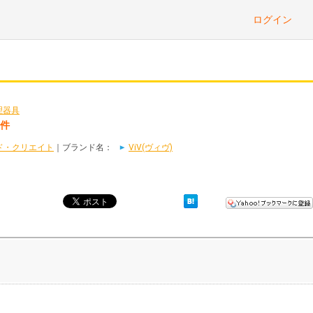
ログイン
理器具
1件
ド・クリエイト
｜ブランド名：
ViV(ヴィヴ)