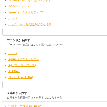
ZITANG（時・短・具/ジタング）
GOPAN（ゴパン）
Xperia（エクスぺリア） Z1
ルンバ
ルック おふろの防カビくん煙剤
ブランドから探す
ブランドから商品の口コミを探すにはこちらから
ルンバ
Xperia（エクスぺリア）
Ag+(エージープラス)
TSUBAKI
ヴェレダ(WELEDA)
企業名から探す
企業名から商品の口コミを探すにはこちらから
江崎グリコ株式会社(glico)