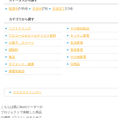
ステータスから探す
投票中
(1954)
交渉中
(79)
交渉完了
(134)
カテゴリから探す
ソフトドリンク
その他化粧品
アルコール＆ビールテイスト飲料
キッチン家電
お菓子、スイーツ
生活家電
調味料
美容家電
食品
その他家電
ダイエット、健康
日用品
基礎化粧品
リクエストトップへ
こちらは既にbuzzリーダーが
プロジェクトで体験した商品
の感想（口コミ）がまとめて