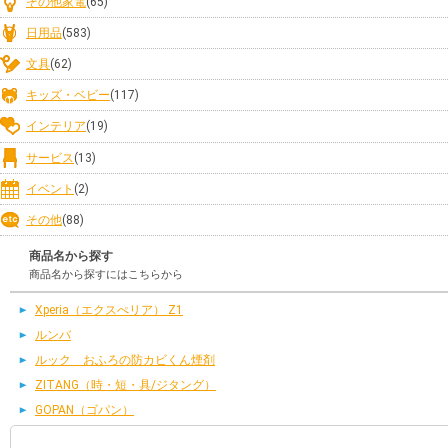
その他家電
(65)
日用品
(583)
文具
(62)
キッズ・ベビー
(117)
インテリア
(19)
サービス
(13)
イベント
(2)
その他
(88)
商品名から探す
商品名から探すにはこちらから
Xperia（エクスぺリア） Z1
ルンバ
ルック おふろの防カビくん煙剤
ZITANG（時・短・具/ジタング）
GOPAN（ゴパン）