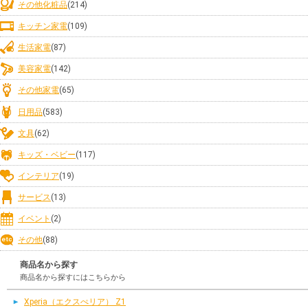
その他化粧品
(214)
キッチン家電
(109)
生活家電
(87)
美容家電
(142)
その他家電
(65)
日用品
(583)
文具
(62)
キッズ・ベビー
(117)
インテリア
(19)
サービス
(13)
イベント
(2)
その他
(88)
商品名から探す
商品名から探すにはこちらから
Xperia（エクスぺリア） Z1