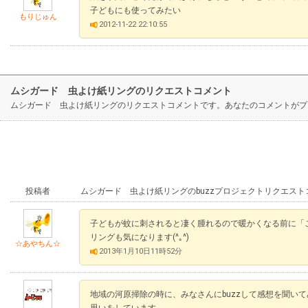
子どもにも使ってみたい
もりじゅん
2012-11-22 22:10:55
ムシガード 虫よけ紙リングのリクエストコメント
ムシガード 虫よけ紙リングのリクエストコメントです。あなたのコメントがプ
投稿者
ムシガード 虫よけ紙リングのbuzzプロジェクトリクエスト
子どもが蚊に刺されると凄く腫れるので暖かくなる前に「
リングも気になります(^｡^)
☆あやちん☆
2013年1月10日11時52分
地域の河原掃除の時に、みなさんにbuzzして感想を聞い
思いをしています。