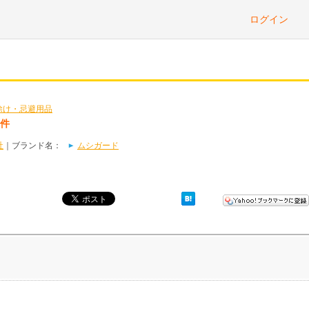
ログイン
除け・忌避用品
3件
社
｜ブランド名：
ムシガード