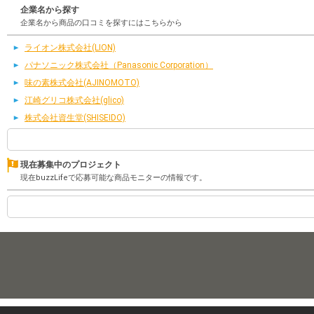
企業名から探す
企業名から商品の口コミを探すにはこちらから
ライオン株式会社(LION)
パナソニック株式会社（Panasonic Corporation）
味の素株式会社(AJINOMOTO)
江崎グリコ株式会社(glico)
株式会社資生堂(SHISEIDO)
現在募集中のプロジェクト
現在buzzLifeで応募可能な商品モニターの情報です。