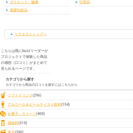
ダイエット、健康
日用品
基礎化粧品
リクエストトップへ
こちらは既にbuzzリーダーが
プロジェクトで体験した商品
の感想（口コミ）がまとめて
見られるページです。
カテゴリから探す
カテゴリから商品の口コミを探すにはこちらから
ソフトドリンク
(296)
アルコール＆ビールテイスト飲料
(154)
お菓子、スイーツ
(400)
調味料
(310)
食品
(390)