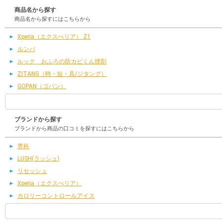
商品名から探す
商品名から探すにはこちらから
Xperia（エクスぺリア） Z1
ルンバ
ルック おふろの防カビくん煙剤
ZITANG（時・短・具/ジタング）
GOPAN（ゴパン）
ブランドから探す
ブランドから商品の口コミを探すにはこちらから
専科
LUSH(ラッシュ)
リセッシュ
Xperia（エクスぺリア）
カロリーコントロールアイス