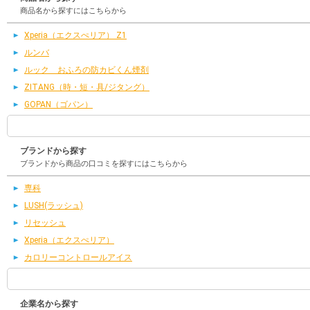
商品名から探すにはこちらから
Xperia（エクスぺリア） Z1
ルンバ
ルック おふろの防カビくん煙剤
ZITANG（時・短・具/ジタング）
GOPAN（ゴパン）
ブランドから探す
ブランドから商品の口コミを探すにはこちらから
専科
LUSH(ラッシュ)
リセッシュ
Xperia（エクスぺリア）
カロリーコントロールアイス
企業名から探す