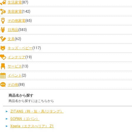
生活家電
(87)
美容家電
(142)
その他家電
(65)
日用品
(583)
文具
(62)
キッズ・ベビー
(117)
インテリア
(19)
サービス
(13)
イベント
(2)
その他
(88)
商品名から探す
商品名から探すにはこちらから
ZITANG（時・短・具/ジタング）
GOPAN（ゴパン）
Xperia（エクスぺリア） Z1