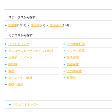
ステータスから探す
投票中
(1954)
交渉中
(79)
交渉完了
(134)
カテゴリから探す
ソフトドリンク
その他化粧品
アルコール＆ビールテイスト飲料
キッチン家電
お菓子、スイーツ
生活家電
調味料
美容家電
食品
その他家電
ダイエット、健康
日用品
基礎化粧品
リクエストトップへ