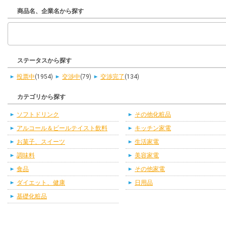
商品名、企業名から探す
ステータスから探す
投票中
(1954)
交渉中
(79)
交渉完了
(134)
カテゴリから探す
ソフトドリンク
その他化粧品
アルコール＆ビールテイスト飲料
キッチン家電
お菓子、スイーツ
生活家電
調味料
美容家電
食品
その他家電
ダイエット、健康
日用品
基礎化粧品