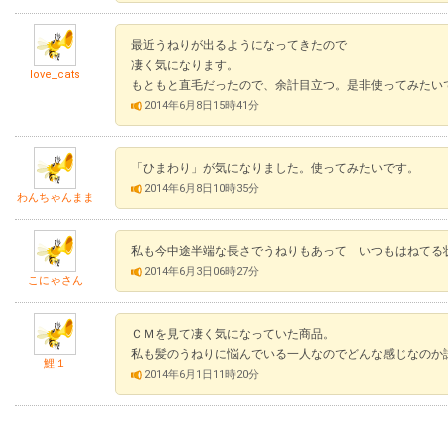
最近うねりが出るようになってきたので
凄く気になります。
love_cats
もともと直毛だったので、余計目立つ。是非使ってみたい
2014年6月8日15時41分
「ひまわり」が気になりました。使ってみたいです。
2014年6月8日10時35分
わんちゃんまま
私も今中途半端な長さでうねりもあって いつもはねてる
2014年6月3日06時27分
こにゃさん
ＣＭを見て凄く気になっていた商品。
私も髪のうねりに悩んでいる一人なのでどんな感じなのか
鯉１
2014年6月1日11時20分