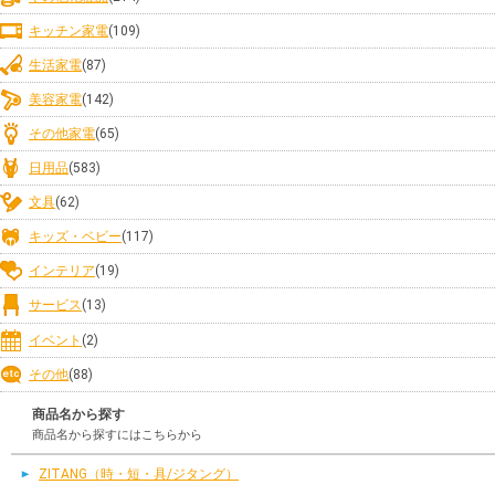
キッチン家電
(109)
生活家電
(87)
美容家電
(142)
その他家電
(65)
日用品
(583)
文具
(62)
キッズ・ベビー
(117)
インテリア
(19)
サービス
(13)
イベント
(2)
その他
(88)
商品名から探す
商品名から探すにはこちらから
ZITANG（時・短・具/ジタング）