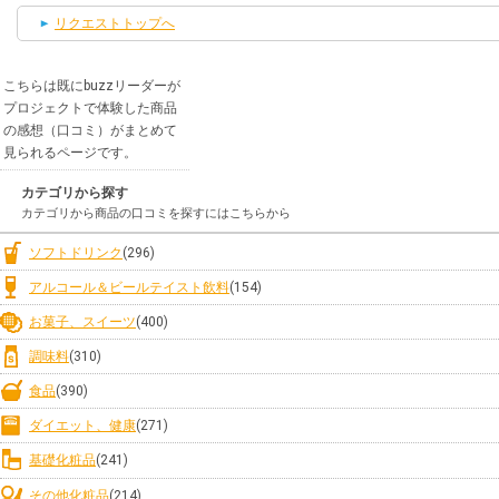
リクエストトップへ
こちらは既にbuzzリーダーが
プロジェクトで体験した商品
の感想（口コミ）がまとめて
見られるページです。
カテゴリから探す
カテゴリから商品の口コミを探すにはこちらから
ソフトドリンク
(296)
アルコール＆ビールテイスト飲料
(154)
お菓子、スイーツ
(400)
調味料
(310)
食品
(390)
ダイエット、健康
(271)
基礎化粧品
(241)
その他化粧品
(214)