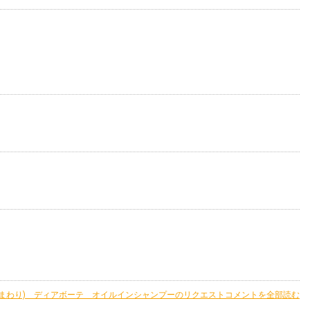
I(ひまわり) ディアボーテ オイルインシャンプーのリクエストコメントを全部読む