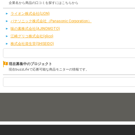
企業名から商品の口コミを探すにはこちらから
ライオン株式会社(LION)
パナソニック株式会社（Panasonic Corporation）
味の素株式会社(AJINOMOTO)
江崎グリコ株式会社(glico)
株式会社資生堂(SHISEIDO)
現在募集中のプロジェクト
現在buzzLifeで応募可能な商品モニターの情報です。