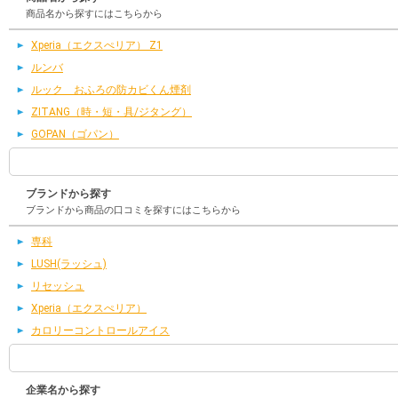
商品名から探すにはこちらから
Xperia（エクスぺリア） Z1
ルンバ
ルック おふろの防カビくん煙剤
ZITANG（時・短・具/ジタング）
GOPAN（ゴパン）
ブランドから探す
ブランドから商品の口コミを探すにはこちらから
専科
LUSH(ラッシュ)
リセッシュ
Xperia（エクスぺリア）
カロリーコントロールアイス
企業名から探す