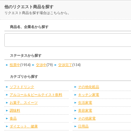
他のリクエスト商品を探す
リクエスト商品を探す場合はこちらから。
商品名、企業名から探す
ステータスから探す
投票中
(1954)
交渉中
(79)
交渉完了
(134)
カテゴリから探す
ソフトドリンク
その他化粧品
アルコール＆ビールテイスト飲料
キッチン家電
お菓子、スイーツ
生活家電
調味料
美容家電
食品
その他家電
ダイエット、健康
日用品