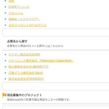
専科
LUSH(ラッシュ)
リセッシュ
Xperia（エクスぺリア）
カロリーコントロールアイス
企業名から探す
企業名から商品の口コミを探すにはこちらから
ライオン株式会社(LION)
パナソニック株式会社（Panasonic Corporation）
味の素株式会社(AJINOMOTO)
江崎グリコ株式会社(glico)
株式会社資生堂(SHISEIDO)
現在募集中のプロジェクト
現在buzzLifeで応募可能な商品モニターの情報です。