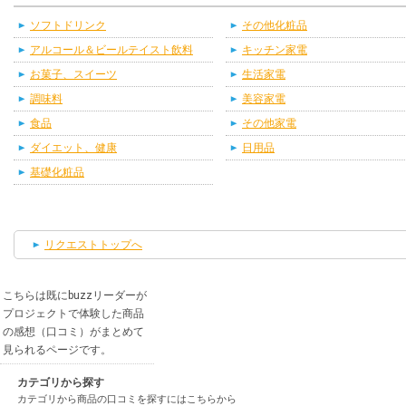
ソフトドリンク
その他化粧品
アルコール＆ビールテイスト飲料
キッチン家電
お菓子、スイーツ
生活家電
調味料
美容家電
食品
その他家電
ダイエット、健康
日用品
基礎化粧品
リクエストトップへ
こちらは既にbuzzリーダーが
プロジェクトで体験した商品
の感想（口コミ）がまとめて
見られるページです。
カテゴリから探す
カテゴリから商品の口コミを探すにはこちらから