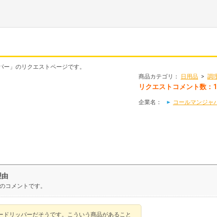
リッパー」のリクエストページです。
商品カテゴリ：
日用品
>
調
リクエストコメント数：
企業名：
コールマンジャ
理由
人のコメントです。
ードリッバーだそうです。こういう商品があること