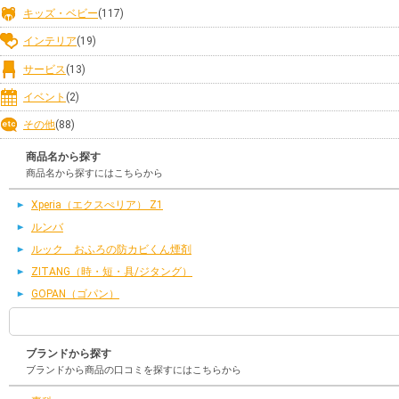
キッズ・ベビー
(117)
インテリア
(19)
サービス
(13)
イベント
(2)
その他
(88)
商品名から探す
商品名から探すにはこちらから
Xperia（エクスぺリア） Z1
ルンバ
ルック おふろの防カビくん煙剤
ZITANG（時・短・具/ジタング）
GOPAN（ゴパン）
ブランドから探す
ブランドから商品の口コミを探すにはこちらから