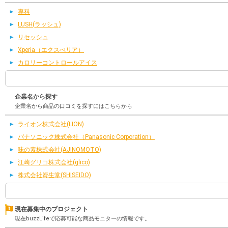
専科
LUSH(ラッシュ)
リセッシュ
Xperia（エクスぺリア）
カロリーコントロールアイス
企業名から探す
企業名から商品の口コミを探すにはこちらから
ライオン株式会社(LION)
パナソニック株式会社（Panasonic Corporation）
味の素株式会社(AJINOMOTO)
江崎グリコ株式会社(glico)
株式会社資生堂(SHISEIDO)
現在募集中のプロジェクト
現在buzzLifeで応募可能な商品モニターの情報です。