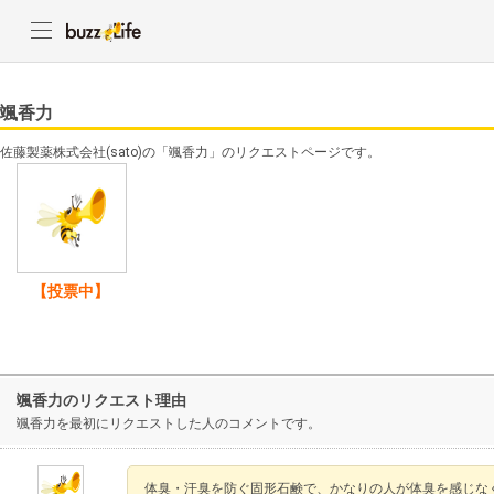
颯香力
佐藤製薬株式会社(sato)の「颯香力」のリクエストページです。
【投票中】
颯香力のリクエスト理由
颯香力を最初にリクエストした人のコメントです。
体臭・汗臭を防ぐ固形石鹸で、かなりの人が体臭を感じな