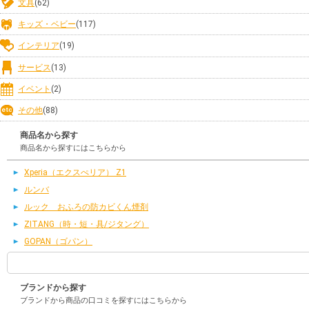
文具
(62)
キッズ・ベビー
(117)
インテリア
(19)
サービス
(13)
イベント
(2)
その他
(88)
商品名から探す
商品名から探すにはこちらから
Xperia（エクスぺリア） Z1
ルンバ
ルック おふろの防カビくん煙剤
ZITANG（時・短・具/ジタング）
GOPAN（ゴパン）
ブランドから探す
ブランドから商品の口コミを探すにはこちらから