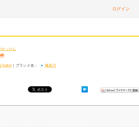
ログイン
形せっけん
1件
sato)
｜ブランド名：
颯香力