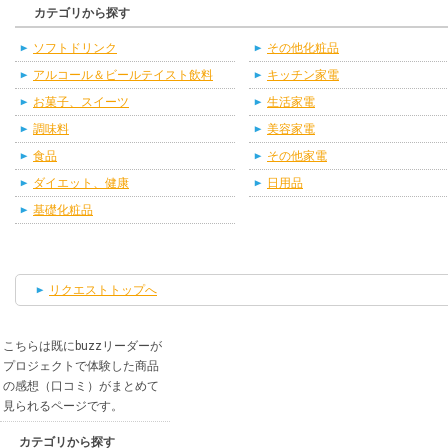
カテゴリから探す
ソフトドリンク
その他化粧品
アルコール＆ビールテイスト飲料
キッチン家電
お菓子、スイーツ
生活家電
調味料
美容家電
食品
その他家電
ダイエット、健康
日用品
基礎化粧品
リクエストトップへ
こちらは既にbuzzリーダーが
プロジェクトで体験した商品
の感想（口コミ）がまとめて
見られるページです。
カテゴリから探す