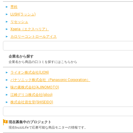
専科
LUSH(ラッシュ)
リセッシュ
Xperia（エクスぺリア）
カロリーコントロールアイス
企業名から探す
企業名から商品の口コミを探すにはこちらから
ライオン株式会社(LION)
パナソニック株式会社（Panasonic Corporation）
味の素株式会社(AJINOMOTO)
江崎グリコ株式会社(glico)
株式会社資生堂(SHISEIDO)
現在募集中のプロジェクト
現在buzzLifeで応募可能な商品モニターの情報です。