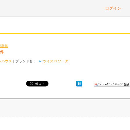
ログイン
理器具
1件
ンハウス
｜ブランド名：
ツイスパ ソーダ