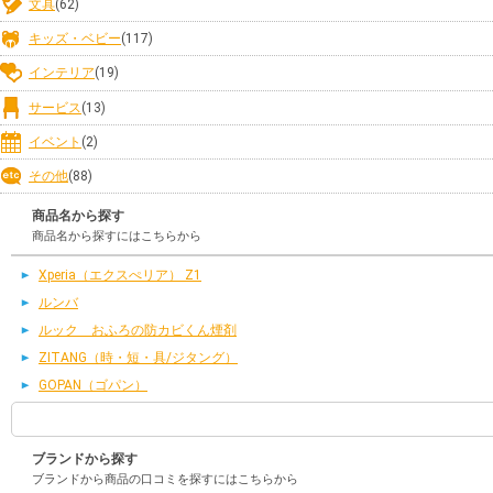
文具
(62)
キッズ・ベビー
(117)
インテリア
(19)
サービス
(13)
イベント
(2)
その他
(88)
商品名から探す
商品名から探すにはこちらから
Xperia（エクスぺリア） Z1
ルンバ
ルック おふろの防カビくん煙剤
ZITANG（時・短・具/ジタング）
GOPAN（ゴパン）
ブランドから探す
ブランドから商品の口コミを探すにはこちらから