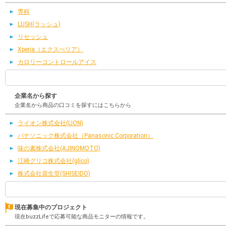
専科
LUSH(ラッシュ)
リセッシュ
Xperia（エクスぺリア）
カロリーコントロールアイス
企業名から探す
企業名から商品の口コミを探すにはこちらから
ライオン株式会社(LION)
パナソニック株式会社（Panasonic Corporation）
味の素株式会社(AJINOMOTO)
江崎グリコ株式会社(glico)
株式会社資生堂(SHISEIDO)
現在募集中のプロジェクト
現在buzzLifeで応募可能な商品モニターの情報です。