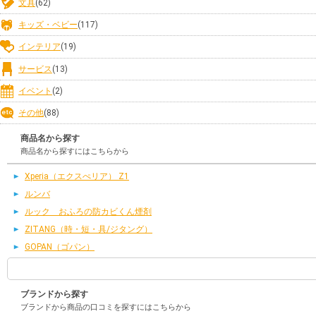
文具
(62)
キッズ・ベビー
(117)
インテリア
(19)
サービス
(13)
イベント
(2)
その他
(88)
商品名から探す
商品名から探すにはこちらから
Xperia（エクスぺリア） Z1
ルンバ
ルック おふろの防カビくん煙剤
ZITANG（時・短・具/ジタング）
GOPAN（ゴパン）
ブランドから探す
ブランドから商品の口コミを探すにはこちらから