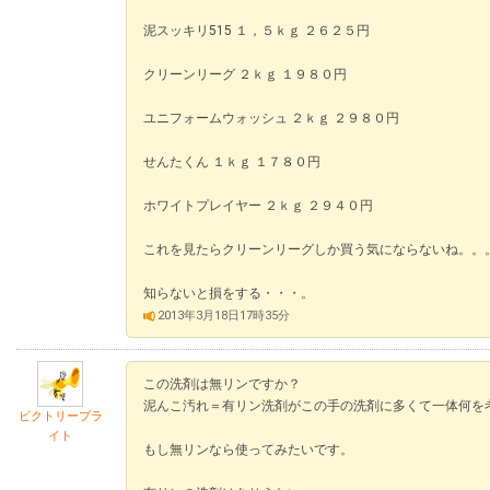
泥スッキリ515 １，５ｋｇ ２６２５円
クリーンリーグ ２ｋｇ １９８０円
ユニフォームウォッシュ ２ｋｇ ２９８０円
せんたくん １ｋｇ １７８０円
ホワイトプレイヤー ２ｋｇ ２９４０円
これを見たらクリーンリーグしか買う気にならないね。。
知らないと損をする・・・。
2013年3月18日17時35分
この洗剤は無リンですか？
泥んこ汚れ＝有リン洗剤がこの手の洗剤に多くて一体何を
ビクトリーブラ
イト
もし無リンなら使ってみたいです。