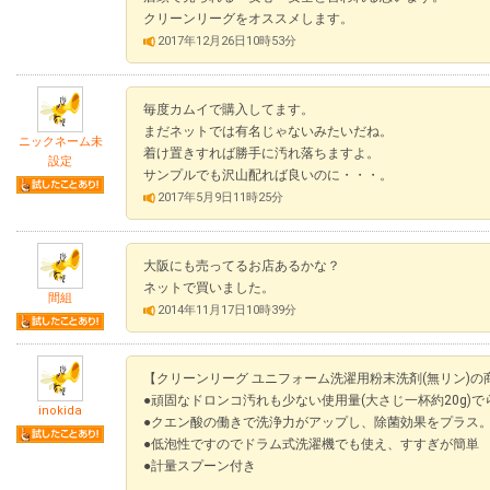
クリーンリーグをオススメします。
2017年12月26日10時53分
毎度カムイで購入してます。
まだネットでは有名じゃないみたいだね。
ニックネーム未
着け置きすれば勝手に汚れ落ちますよ。
設定
サンプルでも沢山配れば良いのに・・・。
2017年5月9日11時25分
大阪にも売ってるお店あるかな？
ネットで買いました。
間組
2014年11月17日10時39分
【クリーンリーグ ユニフォーム洗濯用粉末洗剤(無リン)の
●頑固なドロンコ汚れも少ない使用量(大さじ一杯約20g)
inokida
●クエン酸の働きで洗浄力がアップし、除菌効果をプラス
●低泡性ですのでドラム式洗濯機でも使え、すすぎが簡単
●計量スプーン付き