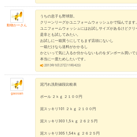
うちの息子も野球部。
クリーンリーグかユニフォームウォッシュかで悩んでます
動物かーさん
ユニフォームウォッシュにはお試しサイズがあるけどクリ
是非とも試してみたい。
お試しに一箱買うにしてもまず店頭にないし
一箱だけなら送料がかかるし
かといって気に入るか分からないものをダンボール買いで
本当に一度ためしたいです。
2013年9月27日11時42分
泥汚れ洗剤値段比較表
gaosan
ポール ２ｋｇ ２１００円
泥スッキリ101 ２ｋｇ ２１００円
泥スッキリ303 1,5ｋｇ ２６２５円
泥スッキリ305 1,54ｋｇ ２６２５円