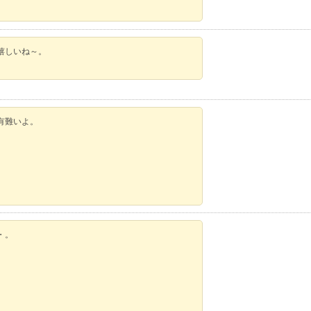
嬉しいね～。
有難いよ。
・。