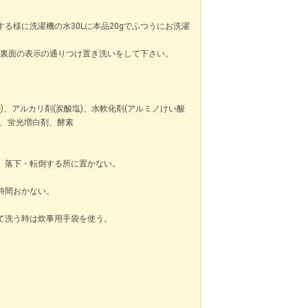
る様に洗濯機の水30Lに本品20gでふつうにお洗濯
製品裏面の表示の通りつけ置き洗いをして下さい。
)、アルカリ剤(炭酸塩)、水軟化剤(アルミノけい酸
剤、蛍光増白剤、酵素
、落下・転倒する所に置かない。
時間おかない。
て洗う時は炊事用手袋を使う。