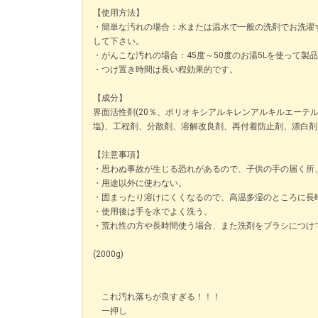
【使用方法】
・簡単な汚れの場合：水または温水で一般の洗剤でお洗濯す
して下さい。
・がんこな汚れの場合：45度～50度のお湯5Lを使って
・つけ置き時間は長い程効果的です。
【成分】
界面活性剤(20％、ポリオキシアルキレンアルキルエーテル
塩)、工程剤、分散剤、溶解改良剤、再付着防止剤、漂白
【注意事項】
・思わぬ事故が生じる恐れがあるので、子供の手の届く所
・用途以外に使わない。
・固まったり溶けにくくなるので、高温多湿のところに長
・使用後は手を水でよく洗う。
・荒れ性の方や長時間使う場合、また洗剤をブラシにつけ
(2000g)
これ汚れ落ちが良すぎる！！！
一押し