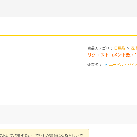
。
商品カテゴリ：
日用品
>
洗
リクエストコメント数：1
企業名：
エーベル・バイ
ておいて洗濯するだけで汚れが綺麗になるらしいで