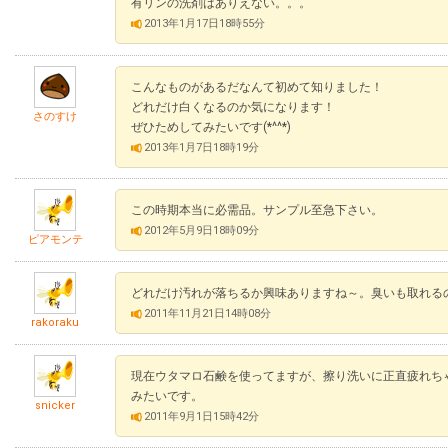
有リンの洗剤はありえない。。。
2013年1月17日18時55分
こんなものがあるだなんて初めて知りました！
どれだけ白くなるのか気になります！
さのすけ
ぜひためしてみたいです(*^^*)
2013年1月7日18時19分
この時期本当に必需品。サンプル至急下さい。
2012年5月9日18時09分
ピアモンテ
どれだけ汚れが落ちるか興味ありますね～。臭いも取れる
2011年11月21日14時08分
rakoraku
現在ウタマロ石鹸を使ってますが、擦り洗いに正直疲れち
みたいです。
snicker
2011年9月1日15時42分