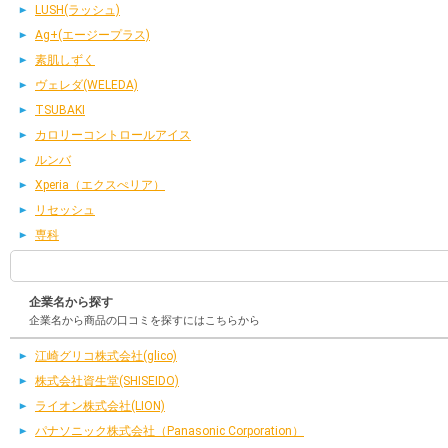
LUSH(ラッシュ)
Ag+(エージープラス)
素肌しずく
ヴェレダ(WELEDA)
TSUBAKI
カロリーコントロールアイス
ルンバ
Xperia（エクスぺリア）
リセッシュ
専科
企業名から探す
企業名から商品の口コミを探すにはこちらから
江崎グリコ株式会社(glico)
株式会社資生堂(SHISEIDO)
ライオン株式会社(LION)
パナソニック株式会社（Panasonic Corporation）