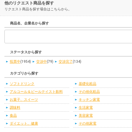
他のリクエスト商品を探す
リクエスト商品を探す場合はこちらから。
商品名、企業名から探す
ステータスから探す
投票中
(1954)
交渉中
(79)
交渉完了
(134)
カテゴリから探す
ソフトドリンク
基礎化粧品
アルコール＆ビールテイスト飲料
その他化粧品
お菓子、スイーツ
キッチン家電
調味料
生活家電
食品
美容家電
ダイエット、健康
その他家電