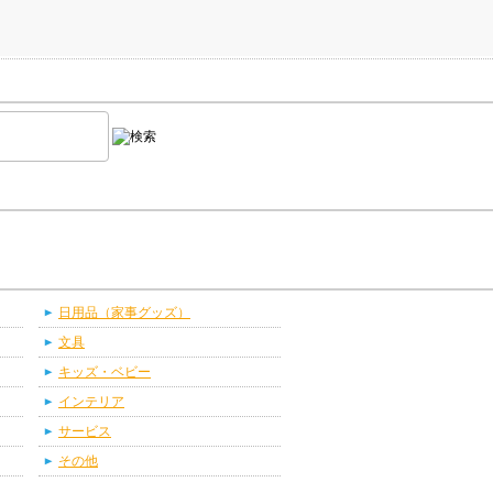
日用品（家事グッズ）
文具
キッズ・ベビー
インテリア
サービス
その他