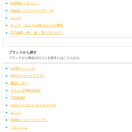
GOPAN（ゴパン）
Xperia（エクスぺリア） Z1
ルンバ
ルック おふろの防カビくん煙剤
ZITANG（時・短・具/ジタング）
ブランドから探す
ブランドから商品の口コミを探すにはこちらから
LUSH(ラッシュ)
Ag+(エージープラス)
素肌しずく
ヴェレダ(WELEDA)
TSUBAKI
カロリーコントロールアイス
ルンバ
Xperia（エクスぺリア）
リセッシュ