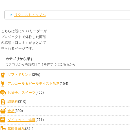
リクエストトップへ
こちらは既にbuzzリーダーが
プロジェクトで体験した商品
の感想（口コミ）がまとめて
見られるページです。
カテゴリから探す
カテゴリから商品の口コミを探すにはこちらから
ソフトドリンク
(296)
アルコール＆ビールテイスト飲料
(154)
お菓子、スイーツ
(400)
調味料
(310)
食品
(390)
ダイエット、健康
(271)
基礎化粧品
(241)