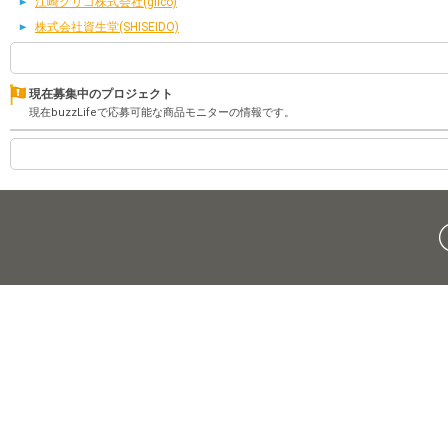
江崎グリコ株式会社(glico)
株式会社資生堂(SHISEIDO)
現在募集中のプロジェクト
現在buzzLifeで応募可能な商品モニターの情報です。