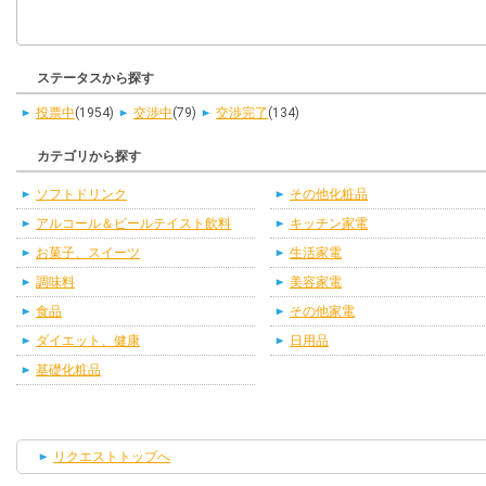
ステータスから探す
投票中
(1954)
交渉中
(79)
交渉完了
(134)
カテゴリから探す
ソフトドリンク
その他化粧品
アルコール＆ビールテイスト飲料
キッチン家電
お菓子、スイーツ
生活家電
調味料
美容家電
食品
その他家電
ダイエット、健康
日用品
基礎化粧品
リクエストトップへ