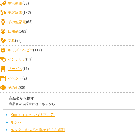
生活家電
(87)
美容家電
(142)
その他家電
(65)
日用品
(583)
文具
(62)
キッズ・ベビー
(117)
インテリア
(19)
サービス
(13)
イベント
(2)
その他
(88)
商品名から探す
商品名から探すにはこちらから
Xperia（エクスぺリア） Z1
ルンバ
ルック おふろの防カビくん煙剤