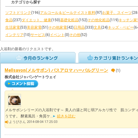
カテゴリから探す
ソフトドリンク
(196)
アルコール＆ビールテイスト飲料
(97)
お菓子、スイーツ
(28
食品
(237)
ダイエット、健康
(150)
基礎化粧品
(152)
その他化粧品
(119)
キッチン家
生活家電
(53)
美容家電
(51)
その他家電
(42)
日用品
(333)
文具
(24)
キッズ・ベビー
(6
インテリア
(10)
サービス
(6)
イベント
(0)
その他
(52)
入浴剤の新着のリクエストです。
Mellsavon(メルサボン) バスアロマ ハーバルグリーン
(1)
株式会社ジャパンゲートウェイ
メルサボンシリーズの入浴剤です～ 美人の湯と同じ弱アルカリ性で 肌コンデ
うです。 酵素風呂・角質ケ...
続きを読む
ようぴさん 2014-08-04 17:25:03