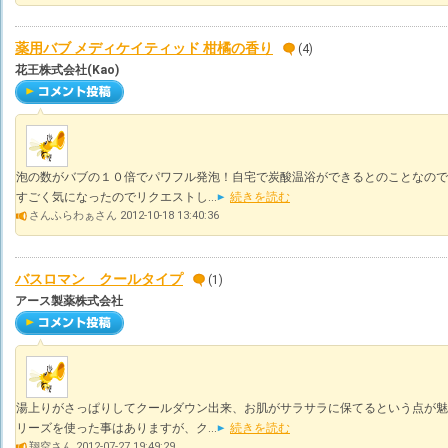
薬用バブ メディケイティッド 柑橘の香り
(4)
花王株式会社(Kao)
泡の数がバブの１０倍でパワフル発泡！自宅で炭酸温浴ができるとのことなので
すごく気になったのでリクエストし...
続きを読む
さんふらわぁさん 2012-10-18 13:40:36
バスロマン クールタイプ
(1)
アース製薬株式会社
湯上りがさっぱりしてクールダウン出来、お肌がサラサラに保てるという点が魅
リーズを使った事はありますが、ク...
続きを読む
翔空さん 2012-07-27 19:49:29