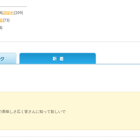
4)
調味料
(209)
電
(73)
4)
の美味しさ広く皆さんに知って欲しいで