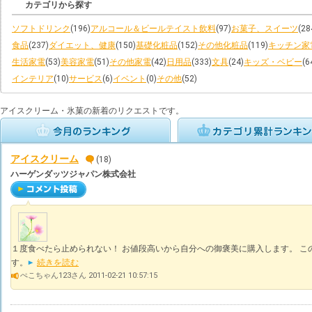
カテゴリから探す
ソフトドリンク
(196)
アルコール＆ビールテイスト飲料
(97)
お菓子、スイーツ
(28
食品
(237)
ダイエット、健康
(150)
基礎化粧品
(152)
その他化粧品
(119)
キッチン家
生活家電
(53)
美容家電
(51)
その他家電
(42)
日用品
(333)
文具
(24)
キッズ・ベビー
(6
インテリア
(10)
サービス
(6)
イベント
(0)
その他
(52)
アイスクリーム・氷菓の新着のリクエストです。
アイスクリーム
(18)
ハーゲンダッツジャパン株式会社
１度食べたら止められない！ お値段高いから自分への御褒美に購入します。 こ
す。
続きを読む
ぺこちゃん123さん 2011-02-21 10:57:15