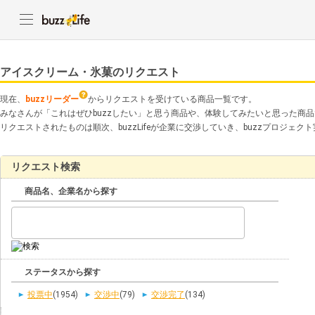
アイスクリーム・氷菓のリクエスト
現在、
buzzリーダー
からリクエストを受けている商品一覧です。
みなさんが「これはぜひbuzzしたい」と思う商品や、体験してみたいと思った商
リクエストされたものは順次、buzzLifeが企業に交渉していき、buzzプロジェ
リクエスト検索
商品名、企業名から探す
ステータスから探す
投票中
(1954)
交渉中
(79)
交渉完了
(134)