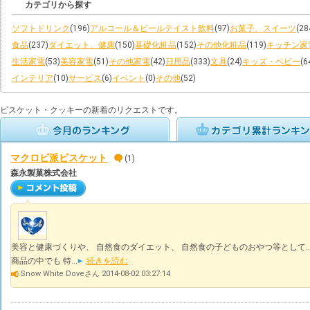
カテゴリから探す
ソフトドリンク
(196)
アルコール＆ビールテイスト飲料
(97)
お菓子、スイーツ
(28
食品
(237)
ダイエット、健康
(150)
基礎化粧品
(152)
その他化粧品
(119)
キッチン家
生活家電
(53)
美容家電
(51)
その他家電
(42)
日用品
(333)
文具
(24)
キッズ・ベビー
(6
インテリア
(10)
サービス
(6)
イベント
(0)
その他
(52)
ビスケット・クッキーの新着のリクエストです。
マクロビ派ビスケット
(1)
森永製菓株式会社
美容と健康づくりや、 自然食のダイエット、 自然食の子どものおやつ等として…
商品の中でも 特...
続きを読む
Snow White Doveさん 2014-08-02 03:27:14