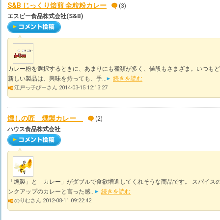
S&B じっくり焙煎 全粒粉カレー
(3)
エスビー食品株式会社(S&B)
カレー粉を選択するときに、あまりにも種類が多く、値段もさまざま。いつもど
新しい製品は、興味を持っても、手...
続きを読む
江戸っ子ぴーさん 2014-03-15 12:13:27
燻しの匠 燻製カレー
(2)
ハウス食品株式会社
「燻製」と「カレー」がダブルで食欲増進してくれそうな商品です。 スパイス
ンクアップのカレーと言った感...
続きを読む
のりむさん 2012-08-11 09:22:42