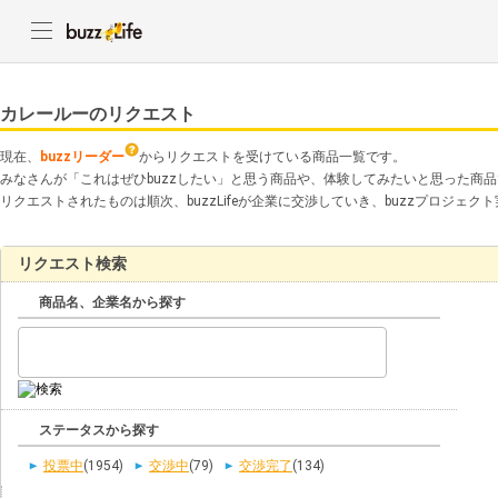
カレールーのリクエスト
現在、
buzzリーダー
からリクエストを受けている商品一覧です。
みなさんが「これはぜひbuzzしたい」と思う商品や、体験してみたいと思った商
リクエストされたものは順次、buzzLifeが企業に交渉していき、buzzプロジェ
リクエスト検索
商品名、企業名から探す
ステータスから探す
投票中
(1954)
交渉中
(79)
交渉完了
(134)