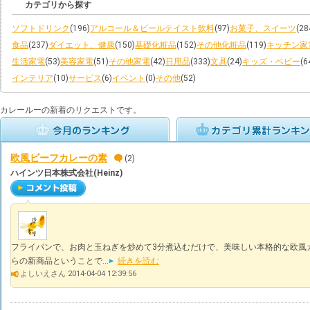
カテゴリから探す
ソフトドリンク
(196)
アルコール＆ビールテイスト飲料
(97)
お菓子、スイーツ
(28
食品
(237)
ダイエット、健康
(150)
基礎化粧品
(152)
その他化粧品
(119)
キッチン家
生活家電
(53)
美容家電
(51)
その他家電
(42)
日用品
(333)
文具
(24)
キッズ・ベビー
(6
インテリア
(10)
サービス
(6)
イベント
(0)
その他
(52)
カレールーの新着のリクエストです。
欧風ビーフカレーの素
(2)
ハインツ日本株式会社(Heinz)
フライパンで、お肉と玉ねぎを炒めて3分煮込むだけで、美味しい本格的な欧風カレ
らの新商品ということで...
続きを読む
よしいえさん 2014-04-04 12:39:56