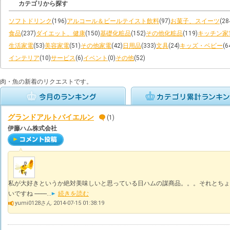
カテゴリから探す
ソフトドリンク
(196)
アルコール＆ビールテイスト飲料
(97)
お菓子、スイーツ
(28
食品
(237)
ダイエット、健康
(150)
基礎化粧品
(152)
その他化粧品
(119)
キッチン家
生活家電
(53)
美容家電
(51)
その他家電
(42)
日用品
(333)
文具
(24)
キッズ・ベビー
(6
インテリア
(10)
サービス
(6)
イベント
(0)
その他
(52)
肉・魚の新着のリクエストです。
グランドアルトバイエルン
(1)
伊藤ハム株式会社
私が大好きというか絶対美味しいと思っている日ハムの謀商品。。。それとちょ
いですね --------...
続きを読む
yumi0128さん 2014-07-15 01:38:19